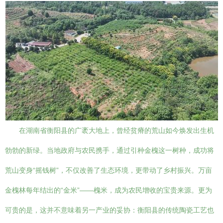
在湖南省衡阳县的广袤大地上，曾经贫瘠的荒山如今焕发出生机
勃勃的新绿。当地政府与农民携手，通过引种金槐这一树种，成功将
荒山变身“摇钱树”，不仅改善了生态环境，更带动了乡村振兴。万亩
金槐林每年结出的“金米”——槐米，成为农民增收的宝贵来源。更为
可贵的是，这并不意味着另一产业的妥协：衡阳县的传统陶瓷工艺也