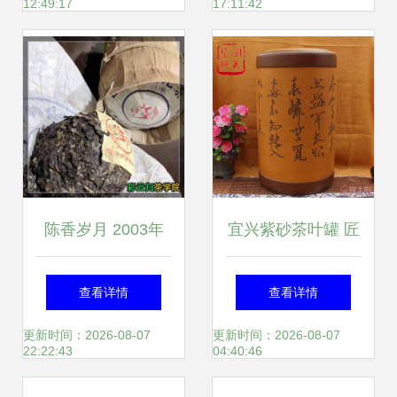
12:49:17
17:11:42
命，原料战进入新
高度
陈香岁月 2003年
宜兴紫砂茶叶罐 匠
福海茶厂勐海七子
心独运的醒茶之
查看详情
查看详情
饼与玉润女儿茶探
器，收藏与品味的
更新时间：2026-08-07
更新时间：2026-08-07
22:22:43
04:40:46
析
完美交融