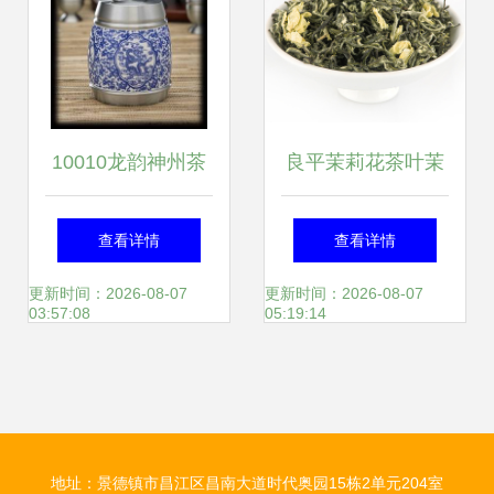
10010龙韵神州茶
良平茉莉花茶叶茉
叶罐(大号) 价格、
莉绿茶茉莉茶茉莉
查看详情
查看详情
厂家、图片与工艺
花茶小袋装浓香型
更新时间：2026-08-07
更新时间：2026-08-07
03:57:08
05:19:14
画揭秘，广州市富
飘雪罐装52g
莱贸易陶瓷精品
地址：景德镇市昌江区昌南大道时代奥园15栋2单元204室