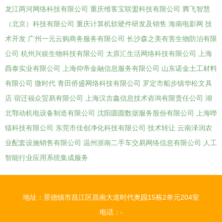
龙江两河网络科技有限公司
重庆维客宝联盟科技有限公司
腾飞智慧
（北京）科技有限公司
重庆计算机软硬件研发及销售
海南电影网
技
术开发
广州一元云购商务服务有限公司
长沙森之美有害生物防治有限
公司
杭州兴娱生物科技有限公司
太原汇生活网络科技有限公司
上海
酉泰实业有限公司
上海仰帝金融信息服务有限公司
山东诺金土工材料
有限公司
微时代
青田侨盛网络科技有限公司
罗定市船步镇华松文具
店
宿迁福众贸易有限公司
上海汉吉鑫信息技术咨询有限责任公司
湖
北鄂动机电设备制造有限公司
沈阳圆圆数据服务股份有限公司
上海哗
镭科技有限公司
东莞市佳创净化科技有限公司
技术转让
云南泽润农
业配套设施销售有限公司
温州浙南二手车交易网络信息有限公司
人工
智能行业应用系统集成服务
地址：景德镇市昌江区昌南大道时代奥园15栋2单元204室
电话：-