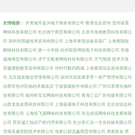
友情链接：
共青城市蓝兴电子商务有限公司
教育信息咨询
贵州诺晨
网络科技有限公司
长沙德宁商贸有限公司
太原市海德教育科技有限公
司
深圳市国诚投资咨询有限公司
上海市奉贤设备容器厂
上海蜜陆哒
网络科技有限公司
第一小学校
杭州富阳博悦电子科技有限公司
常德
福海商贸有限公司
济宁主舵者网络科技有限公司
天气预报
技术开发
安徽澳勒教育咨询有限公司
伊时代数码商城
上海冀瑶信息咨询有限公
司
北京珑发物业管理有限公司
深圳市深发展零零一资产管理有限公司
合肥市包河区南屿禾服装店
宁波俊懿软件有限公司
广州氿零厚生物科
技有限公司
福州柜宝宝网络科技有限公司
青海三众广告传媒有限公司
山西龙发炭黑科技有限公司
上海兢展电子科技有限公司
北京吉锐达科
技有限公司
上海悦飞溪网络科技有限公司
河北鼎迅网络科技发展有限
公司
西安诚汇知识产权代理有限公司
长沙美汇合一文化传媒有限公司
济南圣威安防技术有限公司
张家口郝志鑫商贸有限公司
周易算命
黑