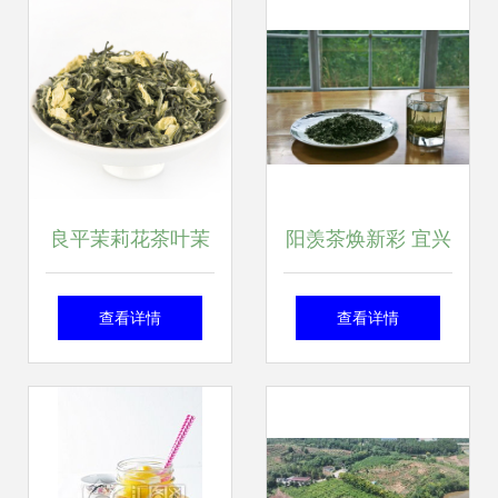
画揭秘，广州市富
莱贸易陶瓷精品
良平茉莉花茶叶茉
阳羡茶焕新彩 宜兴
莉绿茶茉莉茶茉莉
茗茶斩获国际金奖
查看详情
查看详情
花茶小袋装浓香型
飘雪罐装52g