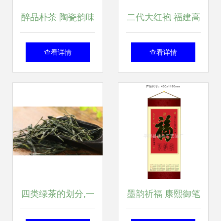
醉品朴茶 陶瓷韵味
二代大红袍 福建高
与茶香的完美融合
山茶叶的匠心传承
查看详情
查看详情
与自然馈赠
四类绿茶的划分,一
墨韵祈福 康熙御笔