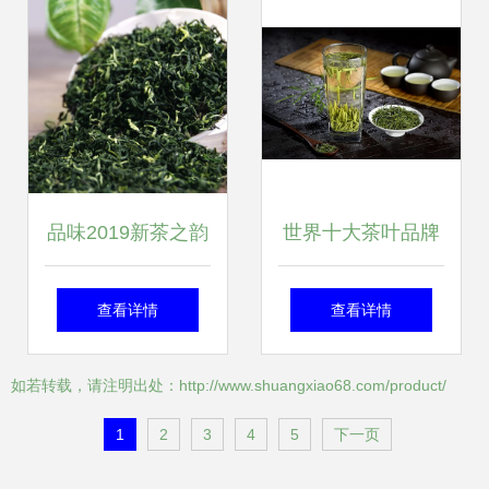
绿茶
品味2019新茶之韵
世界十大茶叶品牌
明前碧螺春，清香
中无一上榜，中国
查看详情
查看详情
与浓香的交融
茶叶品牌到底缺了
如若转载，请注明出处：http://www.shuangxiao68.com/product/
啥？
1
2
3
4
5
下一页