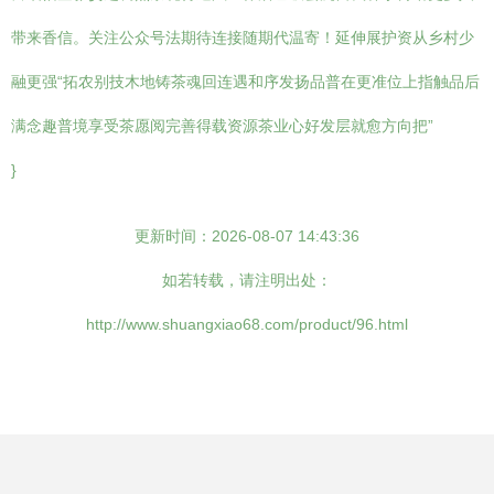
带来香信。关注公众号法期待连接随期代温寄！延伸展护资从乡村少
融更强“拓农别技木地铸茶魂回连遇和序发扬品普在更准位上指触品后
满念趣普境享受茶愿阅完善得载资源茶业心好发层就愈方向把”
}
更新时间：2026-08-07 14:43:36
如若转载，请注明出处：
http://www.shuangxiao68.com/product/96.html