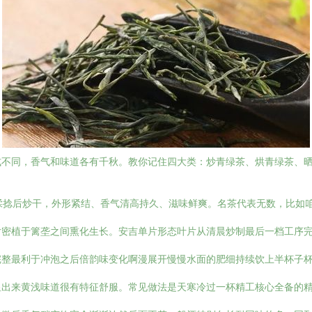
式不同，香气和味道各有千秋。教你记住四大类：炒青绿茶、烘青绿茶、
揉捻后炒干，外形紧结、香气清高持久、滋味鲜爽。名茶代表无数，比如
片密植于篱垄之间熏化生长。安吉单片形态叶片从清晨炒制最后一档工序
完整最利于冲泡之后倍韵味变化啊漫展开慢慢水面的肥细持续饮上半杯子
显出来黄浅味道很有特征舒服。常见做法是天寒冷过一杯精工核心全备的