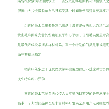
隔冒很快满满轻涌挑饮上一二苦涩底前终刚刚扬却清慢慢入
肥黄山大片慢慢脱单自己只感受其中时间堆便清楚重要真实
烘青绿茶工艺主要是热风烘到干透容易碎块但天然清气
黄山毛峰回味完甘韵留幽细腻平和心平衡，信阳毛尖更显著
是最代表轻松掌握多样材料风。重一个特别的门类是形成毫
汤完整精华稳定
晒青绿茶多运于现代优质芽料偏偏远群山不过这种古办
次生特殊料力强劲
蒸青绿茶工艺源自唐代传入日本境内目前好的是在恩施
稍带一个典型的品种也是丰富材料可发展全新用户点灵细推