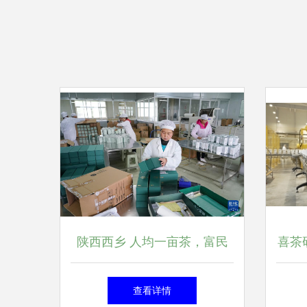
陕西西乡 人均一亩茶，富民
喜茶
美如画
奶 
查看详情