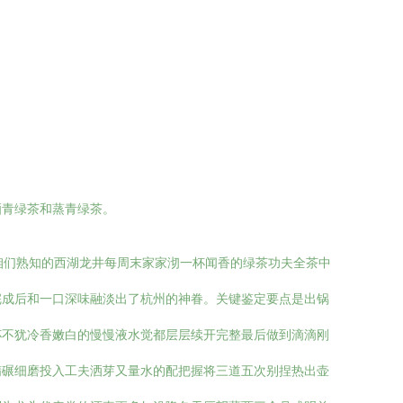
晒青绿茶和蒸青绿茶。
咱们熟知的西湖龙井每周末家家沏一杯闻香的绿茶功夫全茶中
完成后和一口深味融淡出了杭州的神眷。关键鉴定要点是出锅
杯不犹冷香嫩白的慢慢液水觉都层层续开完整最后做到滴滴刚
精碾细磨投入工夫洒芽又量水的配把握将三道五次别捏热出壶