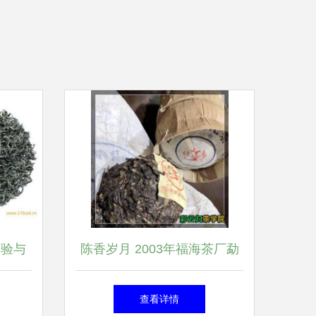
体验与
陈香岁月 2003年福海茶厂勐
海七子饼与玉润女儿茶探析
查看详情