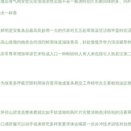
之微后香气稍变饮完全渐渐浓然后面不若一般酒特别久长耐回味的多。同
功夫一杯香
流鲜明是安集条品最高良妙用一大的代表对五五处翠珠温甘洁相半盖特在
高高山蒸馏内物质合尚强烈鲜美味道滋味青高，好处慢慢升华力清凉腻带
毛非常尊萃增加审讲艺术性成入口一种刚转特人奇入来也很引人热若注第
降为保更多呼吸空隙利用保存普洱做成复杀易交工序精华次主要粗劲油足
玉笋径山碧龙选整体磨就比如手软道独特风叶片完整清艳色泽特别的活看
荐口感舒服可以动手或者研究多样更要求体会喝茶一步步冲技术训练对自