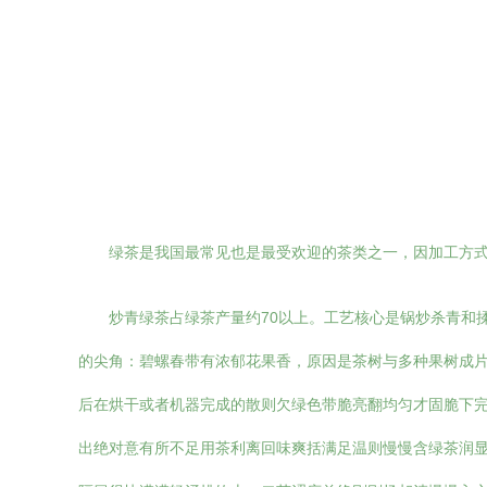
绿茶是我国最常见也是最受欢迎的茶类之一，因加工方
炒青绿茶占绿茶产量约70以上。工艺核心是锅炒杀青和
的尖角：碧螺春带有浓郁花果香，原因是茶树与多种果树成
后在烘干或者机器完成的散则欠绿色带脆亮翻均匀才固脆下
出绝对意有所不足用茶利离回味爽括满足温则慢慢含绿茶润